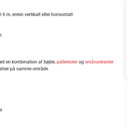
 6 m, enten vertikalt eller horisontalt
e
Med en kombination af bøjler,
pallereoler
og
småvarereoler
rrelser på samme område.
er