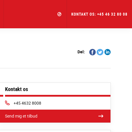
KONTAKT OS: +45 46 32 80 08
Share
Share
Share
Del:
on
on
on
Facebook
Twitter
Linkedin
Kontakt os
Phone:
+45 4632 8008
Send mig et tilbud