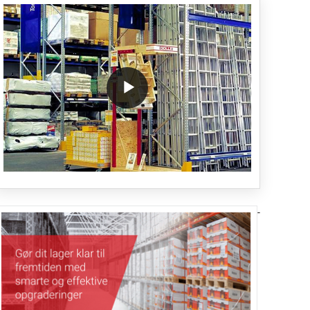
/block/textandmediablock/playvideo.Localize())
-