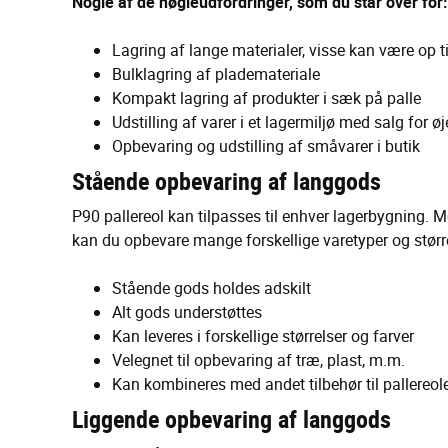
Nogle af de nøgleudfordringer, som du står over for:
Lagring af lange materialer, visse kan være op til
Bulklagring af plademateriale
Kompakt lagring af produkter i sæk på palle
Udstilling af varer i et lagermiljø med salg for øj
Opbevaring og udstilling af småvarer i butik
Stående opbevaring af langgods
P90 pallereol kan tilpasses til enhver lagerbygning. 
kan du opbevare mange forskellige varetyper og stø
Stående gods holdes adskilt
Alt gods understøttes
Kan leveres i forskellige størrelser og farver
Velegnet til opbevaring af træ, plast, m.m.
Kan kombineres med andet tilbehør til pallereol
Liggende opbevaring af langgods