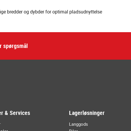
llige bredder og dybder for optimal pladsudnyttelse
ar spørgsmål
r & Services
Lagerløsninger
r
Langgods