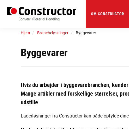
Skip
to
main
OM CONSTRUCTOR
content
Hjem
Brancheløsninger
Byggevarer
Byggevarer
Hvis du arbejder i byggevarebranchen, kender d
Mange artikler med forskellige størrelser, pr
udstille.
Lagerløsninger fra Constructor kan både opfylde dine k