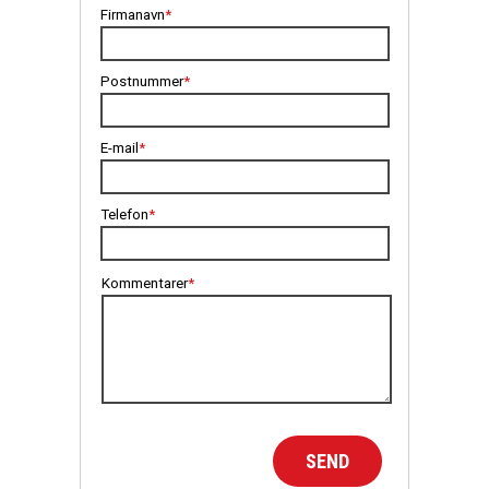
Med professionel vedligeholdelse og support sørger vi
Energy costs for running equipment or maintaining climate
for, at dit system kører problemfrit i mange år
control systems.
fremover.
Indirect Costs:
Space efficiency - how much can you store in the area
available?
Process optimisation - can you reduce error rates or
improve throughput times?
We’ll help you create a holistic profitability calculation
that includes scalability, flexibility, and amortisation
periods.
At planlægge fremad betyder at se på både
forhåndsinvesteringer og løbende udgifter:
Investeringsomkostninger:
Lagerudstyr og teknologi, der er skræddersyet til dine