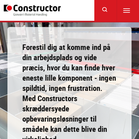
Skip
to
Toggl
main
navig
content
Forestil dig at komme ind på
din arbejdsplads og vide
præcis, hvor du kan finde hver
eneste lille komponent - ingen
spildtid, ingen frustration.
Med Constructors
skræddersyede
opbevaringsløsninger til
smådele kan dette blive din