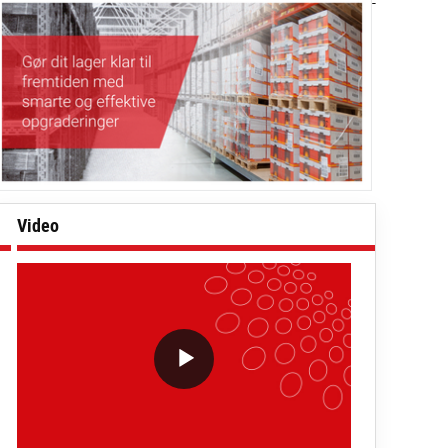
-
Video
VideoWithLightboxBlock