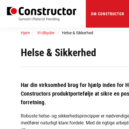
Skip
to
main
OM CONSTRUCTOR
content
Hjem
Vi tilbyder
Helse & Sikkerhed
Helse & Sikkerhed
Har din virksomhed brug for hjælp inden for He
Constructors produktportefølje at sikre en pos
forretning.
Robuste helse- og sikkerhedsprincipper er nødvendige f
medfører naturligt klare fordele. Med de rigtige arbej