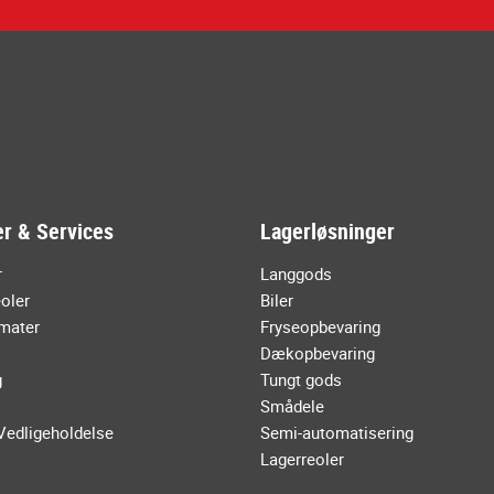
r & Services
Lagerløsninger
r
Langgods
oler
Biler
mater
Fryseopbevaring
Dækopbevaring
g
Tungt gods
Smådele
Vedligeholdelse
Semi-automatisering
Lagerreoler