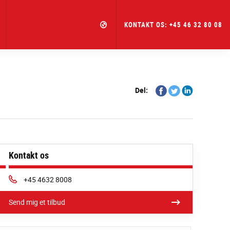
KONTAKT OS: +45 46 32 80 08
Share
Share
Share
Del:
on
on
on
Facebook
Twitter
Linkedin
Kontakt os
Phone:
+45 4632 8008
Send mig et tilbud