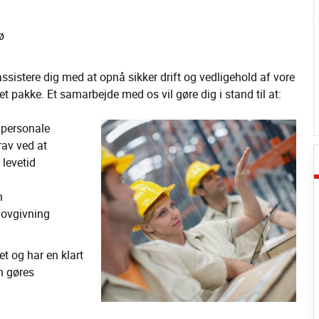
ø
assistere dig med at opnå sikker drift og vedligehold af vore
t pakke. Et samarbejde med os vil gøre dig i stand til at:
t personale
rav ved at
levetid
n
lovgivning
et og har en klart
an gøres