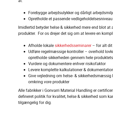
at:
Forebygge arbejdsulykker og dårligt arbejdsmilj
Opretholde et passende vedligeholdelsesniveau
Imidlertid betyder helse & sikkerhed mere end blot at 
produkter. For os drejer det sig om at levere en komple
Afholde lokale
sikkerhedsseminarer
– for alt di
Udføre regelmæssige kontroller – overhold lovk
opretholde sikkerheden gennem hele produktets 
Vurdere og dokumentere enhver risikofaktor
Levere komplette kalkulationer & dokumentatio
Give vejledning om helse- & sikkerhedsmæssig 
omkring vore produkter
Alle fabrikker i Gonvarri Material Handling er certificer
defineret politik for kvalitet, helse & sikkerhed som k
tilgængelig for dig.