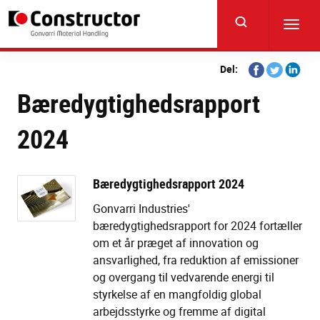
Skip
to
Toggl
main
navig
content
Share
Share
Share
Del:
on
on
on
Bæredygtighedsrapport
Facebook
Twitter
Linkedi
2024
Bæredygtighedsrapport 2024
Gonvarri Industries'
bæredygtighedsrapport for 2024 fortæller
om et år præget af innovation og
ansvarlighed, fra reduktion af emissioner
og overgang til vedvarende energi til
styrkelse af en mangfoldig global
arbejdsstyrke og fremme af digital