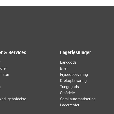
r & Services
Lagerløsninger
r
Langgods
oler
Biler
mater
Fryseopbevaring
Dækopbevaring
g
Tungt gods
Smådele
Vedligeholdelse
Semi-automatisering
Lagerreoler