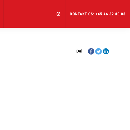
KONTAKT OS: +45 46 32 80 08
Share
Share
Share
Del:
on
on
on
Facebook
Twitter
Linkedin