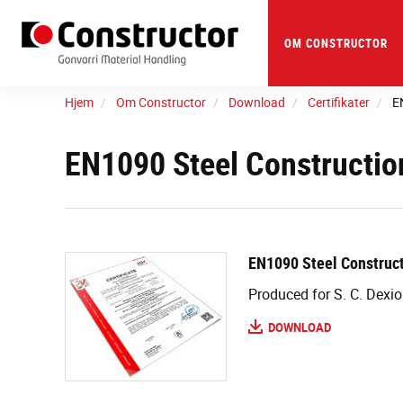
Skip
to
main
OM CONSTRUCTOR
content
Hjem
Om Constructor
Download
Certifikater
E
EN1090 Steel Constructio
EN1090 Steel Construct
Produced for S. C. Dexi
DOWNLOAD