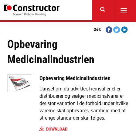
Skip
to
Toggl
main
navig
content
Share
Share
Share
Del:
on
on
on
Opbevaring
Facebook
Twitter
Linkedi
Medicinalindustrien
Opbevaring Medicinalindustrien
Uanset om du udvikler, fremstiller eller
distribuerer og sælger medicinalvarer er
der stor variation i de forhold under hvilke
varerne skal opbevares, samtidig med at
strenge standarder skal følges.
DOWNLOAD