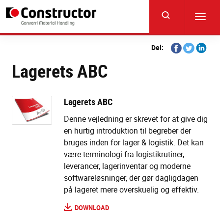
Skip
to
Toggl
main
navig
content
Share
Share
Share
Del:
on
on
on
Lagerets ABC
Facebook
Twitter
Linkedi
Lagerets ABC
Denne vejledning er skrevet for at give dig
en hurtig introduktion til begreber der
bruges inden for lager & logistik. Det kan
være terminologi fra logistikrutiner,
leverancer, lagerinventar og moderne
softwareløsninger, der gør dagligdagen
på lageret mere overskuelig og effektiv.
DOWNLOAD