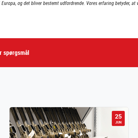
i Europa, og det bliver bestemt udfordrende. Vores erfaring betyder, at vi
ar spørgsmål
25
JUN