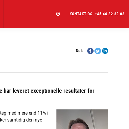
KONTAKT OS: +45 46 32 80 08
Share
Share
Share
Del:
on
on
on
Facebook
Twitter
Linkedin
 har leveret exceptionelle resultater for
 steg med mere end 11% i
rker samtidig den nye