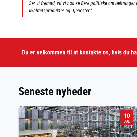
Ser vi fremad, vil vi nok se flere politiske omvæltninger 
kvalitetsprodukter og -tjenester."
Du er velkommen til at kontakte os, hvis du h
Seneste nyheder
10
JUL