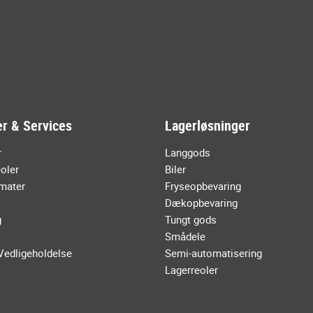
r & Services
Lagerløsninger
r
Langgods
oler
Biler
mater
Fryseopbevaring
Dækopbevaring
g
Tungt gods
Smådele
Vedligeholdelse
Semi-automatisering
Lagerreoler