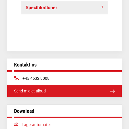
Specifikationer
Kontakt os
Phone:
+45 4632 8008
Send mig et tilbud
Download
Download:
Lagerautomater