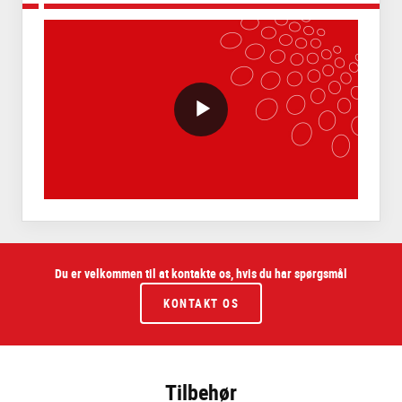
VideoWithLightboxBlock
Du er velkommen til at kontakte os, hvis du har spørgsmål
KONTAKT OS
Tilbehør