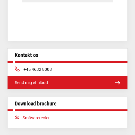
Kontakt os
Phone:
+45 4632 8008
Send mig et tilbud
Download brochure
Download:
Småvarereoler