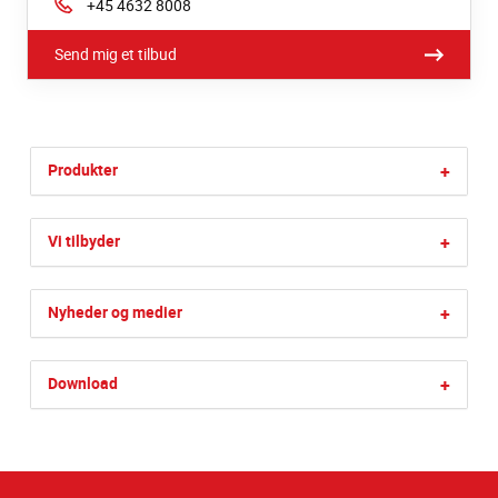
Phone:
+45 4632 8008
Send mig et tilbud
Produkter
+
Vi tilbyder
+
Nyheder og medier
+
Download
+