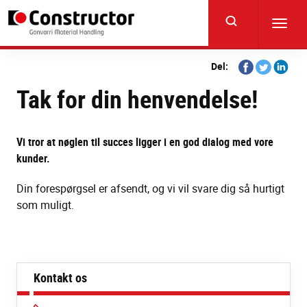
Skip
to
Toggl
main
navig
content
Share
Share
Share
Del:
on
on
on
Tak for din henvendelse!
Facebook
Twitter
Linkedi
Vi tror at nøglen til succes ligger i en god dialog med vore
kunder.
Din forespørgsel er afsendt, og vi vil svare dig så hurtigt
som muligt.
Kontakt os