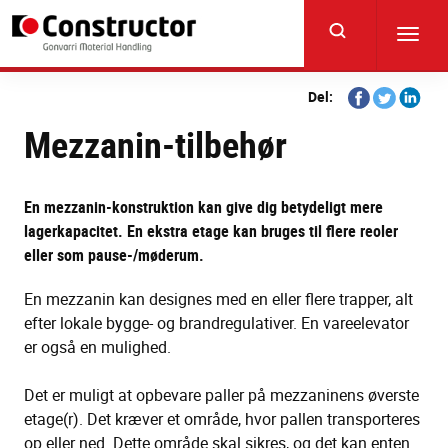
Skip
to
Toggl
main
navig
content
Share
Share
Share
Del:
on
on
on
Mezzanin-tilbehør
Facebook
Twitter
Linkedi
En mezzanin-konstruktion kan give dig betydeligt mere
lagerkapacitet. En ekstra etage kan bruges til flere reoler
eller som pause-/møderum.
En mezzanin kan designes med en eller flere trapper, alt
efter lokale bygge- og brandregulativer. En vareelevator
er også en mulighed.
Det er muligt at opbevare paller på mezzaninens øverste
etage(r). Det kræver et område, hvor pallen transporteres
op eller ned. Dette område skal sikres, og det kan enten