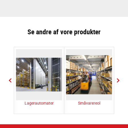
Se andre af vore produkter
hør
Lagerautomater
Småvarereol