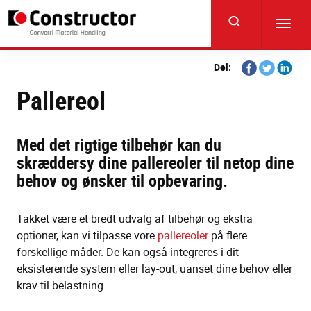
Skip
to
Toggl
main
navig
content
Share
Share
Share
Del:
on
on
on
Pallereol
Facebook
Twitter
Linkedi
Med det rigtige tilbehør kan du
skræddersy dine pallereoler til netop dine
behov og ønsker til opbevaring.
Takket være et bredt udvalg af tilbehør og ekstra
optioner, kan vi tilpasse vore
pallereoler
på flere
forskellige måder. De kan også integreres i dit
eksisterende system eller lay-out, uanset dine behov eller
krav til belastning.