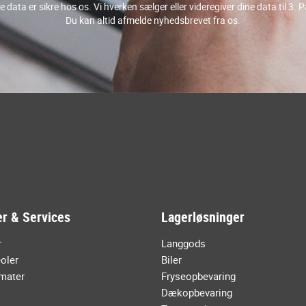
e data er sikre hos os. Vi hverken sælger eller videregiver dine data til 3. P
Du kan altid afmelde nyhedsbrevet fra os.
r & Services
Lagerløsninger
r
Langgods
oler
Biler
mater
Fryseopbevaring
Dækopbevaring