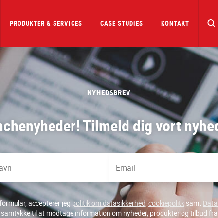
PRODUKTER & SERVICES
CASE STUDIES
KONTAKT
NYHEDSBREV
nchenyheder! Tilmeld dig vort nyhe
formular, accepterer jeg
politik om datasikkerhed
,
cookiepolitk
samt
Data 
t samtykke til at modtage information om nyheder, produkter og tilbud fra