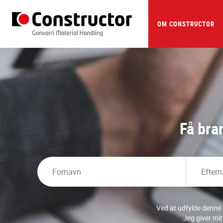
Skip
to
main
OM CONSTRUCTOR
content
Få bra
Ved at udfylde denne 
Jeg giver mi