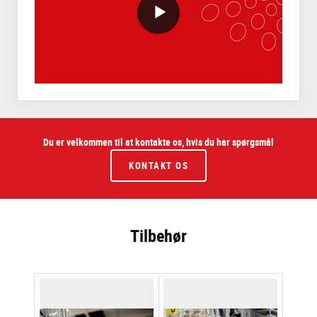
VideoWithLightboxBlock
Du er velkommen til at kontakte os, hvis du har spørgsmål
KONTAKT OS
Tilbehør