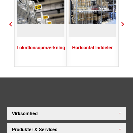
ilt
Lokationsopmærkning
Horisontal inddeler
Virksomhed
Produkter & Services