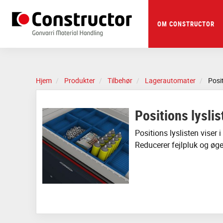
Skip
to
main
OM CONSTRUCTOR
content
Hjem
Produkter
Tilbehør
Lagerautomater
Posit
Positions lyslis
Positions lyslisten viser 
Reducerer fejlpluk og øg