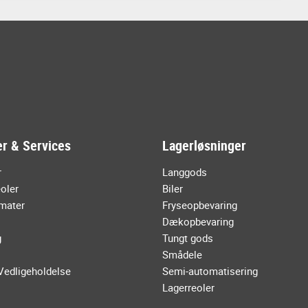
r & Services
Lagerløsninger
r
Langgods
oler
Biler
mater
Fryseopbevaring
Dækopbevaring
g
Tungt gods
Smådele
Vedligeholdelse
Semi-automatisering
Lagerreoler