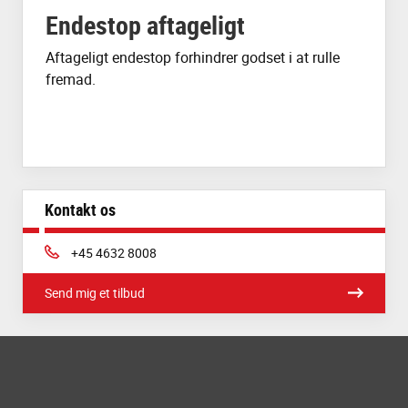
Endestop aftageligt
Aftageligt endestop forhindrer godset i at rulle
fremad.
Kontakt os
Phone:
+45 4632 8008
Send mig et tilbud